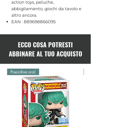
action toys, peluche,
abbigliamento, giochi da tavolo e
altro ancora.
EAN : 889698866095
ECCO COSA POTRESTI
ABBINARE AL TUO ACQUISTO
Preordina ora!
Preordina ora!