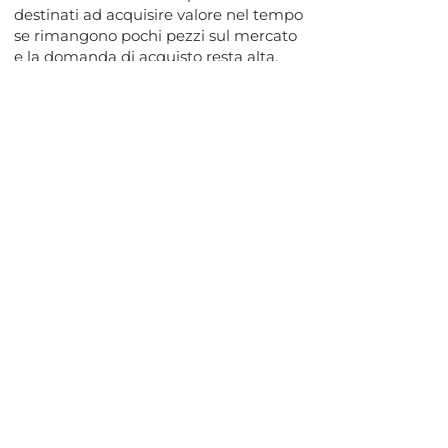
destinati ad acquisire valore nel tempo
se rimangono pochi pezzi sul mercato
e la domanda di acquisto resta alta.
Scopri le categorie
Acquista o preordina il tuo Funko
Pop. Spedizioni in tutta Italia.
Sei un appassionato di Funko Pop! o
stai pensando di acquistarne uno?
Allora ti consigliamo di dare
un’occhiata alla sezione dedicata sul
nostro sito, qui potrai trovare una vasta
gamma di queste statuette e in alcuni
casi anche delle edizioni rare.