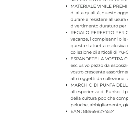
MATERIALE VINILE PREMIUM 
di alta qualità, questo ogge
durare e resistere all'usur
divertimento duraturo per i f
REGALO PERFETTO PER GLI 
vacanze, i compleanni o le 
questa statuetta esclusiva 
collezione di articoli di Yu-
ESPANDETE LA VOSTRA CO
esclusivo pezzo da esposizio
vostro crescente assortime
altri oggetti da collezione 
MARCHIO DI PUNTA DELLA
all'esperienza di Funko, il
della cultura pop che compr
peluche, abbigliamento, gio
EAN : 889698274524