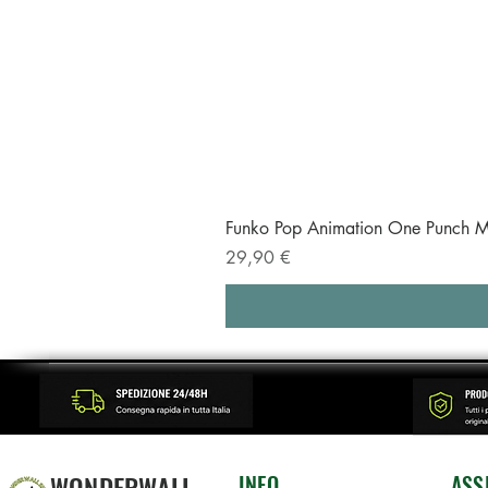
Funko Pop Animation One Punch M
Prezzo
29,90 €
WONDERWALL
INFO
ASS