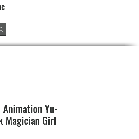
90€
Accedi
O
PREORDINI
SALDI
PROGRAMMA FEDELTA'
 Animation Yu-
k Magician Girl