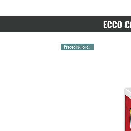
ECCO C
Preordina ora!