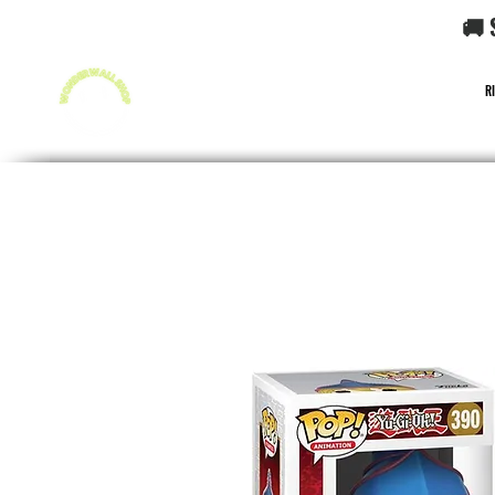
🚚 
R
FUNKO POP!
CARD GAME POKéMON
CARD GAME O