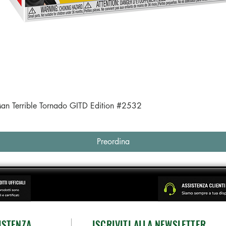
Vista rapida
an Terrible Tornado GITD Edition #2532
Preordina
ISTENZA
ISCRIVITI ALLA NEWSLETTER