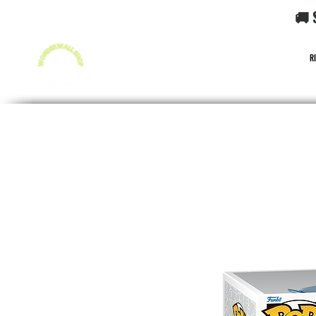
🚚 
R
FUNKO POP!
CARD GAME POKéMON
CARD GAME O