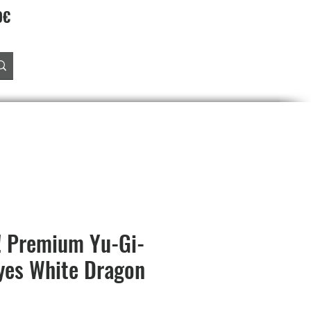
90€
Accedi
O
PREORDINI
SALDI
PROGRAMMA FEDELTA'
! Premium Yu-Gi-
yes White Dragon