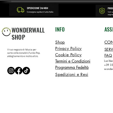
WONDERWALL
INFO
ASS
SHOP
Shop
CON
Privacy Policy
SERV
Il tuo negozio di fiducia per
carte collezionabili,Funko Pop,
Cookie Policy
FAQ
abbigliamento e molto altro.
Termini e Condizioni
Lun-Ve
+39 3
Programma Fedeltà
wonder
Spedizioni e Resi