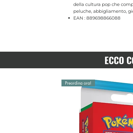
della cultura pop che compr
peluche, abbigliamento, gio
EAN : 889698866088
ECCO C
Preordina ora!