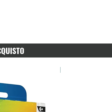
CQUISTO
Preordina ora!