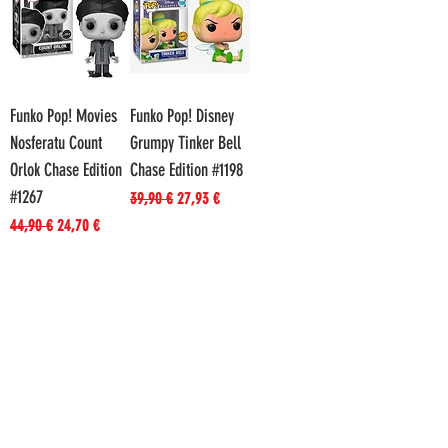
Funko Pop! Movies
Funko Pop! Disney
Nosferatu Count
Grumpy Tinker Bell
Orlok Chase Edition
Chase Edition #1198
#1267
Prezzo regolare
Prezzo scontato
39,90 €
27,93 €
Prezzo regolare
Prezzo scontato
44,90 €
24,70 €
Aggiungi al
Aggiungi al
carrello
carrello
In offerta!
In offerta!