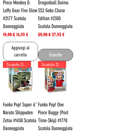
Piece Monkey D.
Dragonball Daima
Luffy Gear Five Glow
SS2 Goku Chase
#2177 Scatola
Edition #2305
Danneggiata
Scatola Danneggiata
Prezzo regolare
Prezzo scontato
Prezzo regolare
Prezzo scontato
19,90 €
14,93 €
39,90 €
27,93 €
Aggiungi al
carrello
Esaurito
Scatola Danneggiata!
Scatola Danneggiata!
Funko Pop! Super 6''
Funko Pop! One
Naruto Shippuden
Piece Buggy (Post
Zetsu #1438 Scatola
Time-Skip) #1778
Danneggiata
Scatola Danneggiata