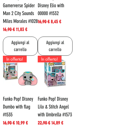
Gamerverse Spider
Disney Elio with
Man 2 City Sounds
00000 #1532
Miles Morales #1028
Prezzo regolare
Prezzo scontato
16,90 €
8,45 €
Prezzo regolare
Prezzo scontato
16,90 €
11,83 €
Aggiungi al
Aggiungi al
carrello
carrello
In offerta!
In offerta!
Funko Pop! Disney
Funko Pop! Disney
Dumbo with flag
Lilo & Stitch Angel
#1535
with Umbrella #1573
Prezzo regolare
Prezzo scontato
Prezzo regolare
Prezzo scontato
16,90 €
10,99 €
22,90 €
14,89 €