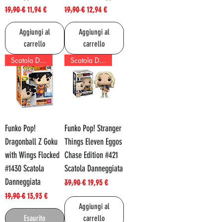
Prezzo regolare
Prezzo scontato
Prezzo regolare
Prezzo scontato
19,90 €
11,94 €
19,90 €
12,94 €
Aggiungi al
Aggiungi al
carrello
carrello
Scatola Danneggiata!
Scatola Danneggiata!
Funko Pop!
Funko Pop! Stranger
Dragonball Z Goku
Things Eleven Eggos
with Wings Flocked
Chase Edition #421
#1430 Scatola
Scatola Danneggiata
Danneggiata
Prezzo regolare
Prezzo scontato
39,90 €
19,95 €
Prezzo regolare
Prezzo scontato
19,90 €
13,93 €
Aggiungi al
Esaurito
carrello