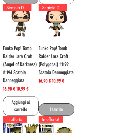
Scatola Danneggiata!
Scatola Danneggiata!
Funko Pop! Tomb
Funko Pop! Tomb
Raider Lara Croft
Raider Lara Croft
(Angel of Darkness)
(Polygonal) #1192
#1194 Scatola
Scatola Danneggiata
Danneggiata
Prezzo regolare
Prezzo scontato
16,90 €
10,99 €
Prezzo regolare
Prezzo scontato
16,90 €
10,99 €
Aggiungi al
carrello
Esaurito
In offerta!
In offerta!