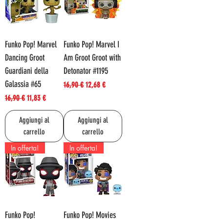
Funko Pop! Marvel
Funko Pop! Marvel I
Dancing Groot
Am Groot Groot with
Guardiani della
Detonator #1195
Galassia #65
Prezzo regolare
Prezzo scontato
16,90 €
12,68 €
Prezzo regolare
Prezzo scontato
16,90 €
11,83 €
Aggiungi al
Aggiungi al
carrello
carrello
In offerta!
In offerta!
Funko Pop!
Funko Pop! Movies