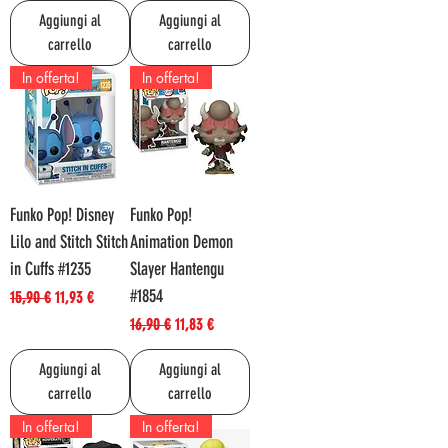
Aggiungi al
Aggiungi al
carrello
carrello
In offerta!
In offerta!
Funko Pop! Disney
Funko Pop!
Lilo and Stitch Stitch
Animation Demon
in Cuffs #1235
Slayer Hantengu
#1854
Prezzo regolare
Prezzo scontato
15,90 €
11,93 €
Prezzo regolare
Prezzo scontato
16,90 €
11,83 €
Aggiungi al
Aggiungi al
carrello
carrello
In offerta!
In offerta!