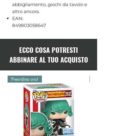
abbigliamento, giochi da tavolo e
altro ancora.
EAN:
849803058647
ECCO COSA POTRESTI
ABBINARE AL TUO ACQUISTO
Preordina ora!
Preordina ora!