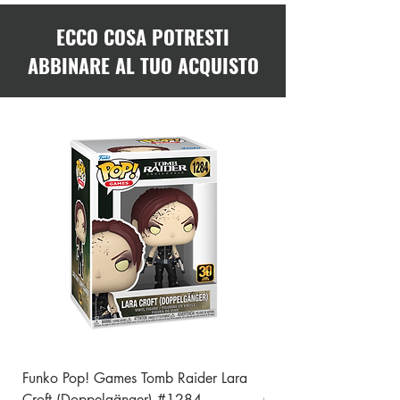
ECCO COSA POTRESTI
ABBINARE AL TUO ACQUISTO
Funko Pop! Games Tomb Raider Lara
Funko Pop! Games Tom
Croft (Doppelgänger) #1284
Croft (30th Annivers