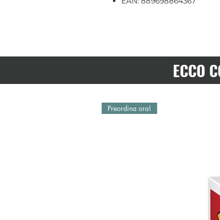
EAN: 889698864367
ECCO C
Preordina ora!