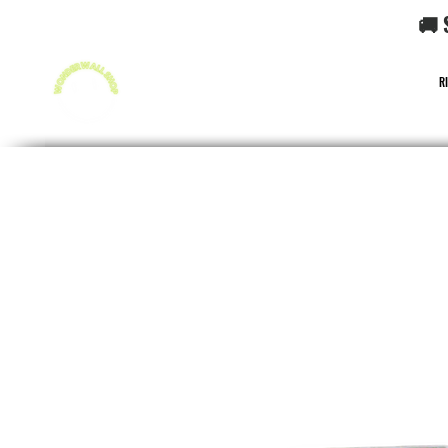
🚚 
R
FUNKO POP!
CARD GAME POKéMON
CARD GAME O