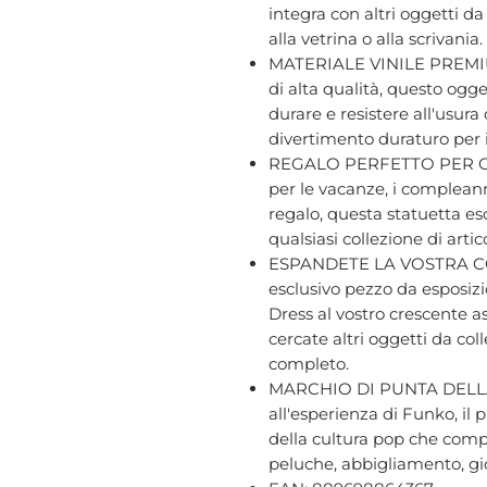
integra con altri oggetti d
alla vetrina o alla scrivania.
MATERIALE VINILE PREMIUM 
di alta qualità, questo ogge
durare e resistere all'usur
divertimento duraturo per i f
REGALO PERFETTO PER GL
per le vacanze, i compleann
regalo, questa statuetta es
qualsiasi collezione di artic
ESPANDETE LA VOSTRA CO
esclusivo pezzo da esposizi
Dress al vostro crescente a
cercate altri oggetti da coll
completo.
MARCHIO DI PUNTA DELLA
all'esperienza di Funko, il
della cultura pop che compr
peluche, abbigliamento, gio