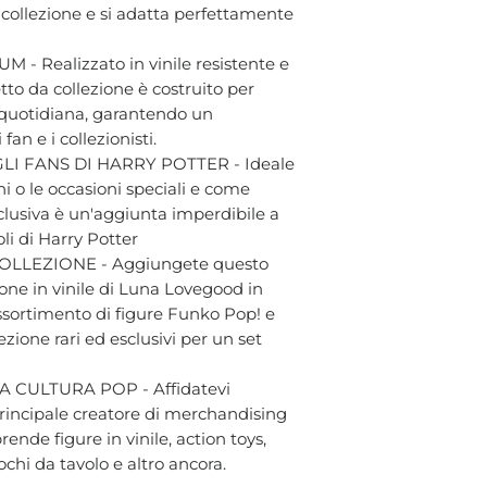
a collezione e si adatta perfettamente
- Realizzato in vinile resistente e
tto da collezione è costruito per
a quotidiana, garantendo un
an e i collezionisti.
I FANS DI HARRY POTTER - Ideale
i o le occasioni speciali e come
clusiva è un'aggiunta imperdibile a
oli di Harry Potter
LLEZIONE - Aggiungete questo
one in vinile di Luna Lovegood in
ssortimento di figure Funko Pop! e
ezione rari ed esclusivi per un set
 CULTURA POP - Affidatevi
 principale creatore di merchandising
ende figure in vinile, action toys,
chi da tavolo e altro ancora.