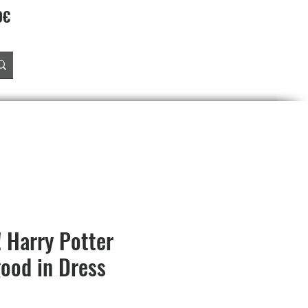
90€
Accedi
O
PREORDINI
SALDI
PROGRAMMA FEDELTA'
 Harry Potter
ood in Dress