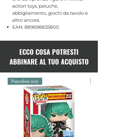
action toys, peluche,
abbigliamento, giochi da tavolo e
altro ancora.
EAN: 889698835800
ECCO COSA POTRESTI
ABBINARE AL TUO ACQUISTO
Preordina ora!
Preordina ora!