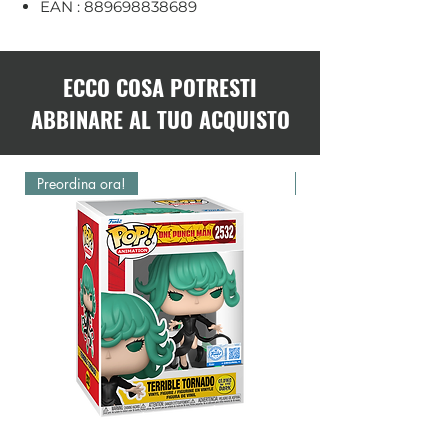
EAN : 889698838689
ECCO COSA POTRESTI
ABBINARE AL TUO ACQUISTO
Preordina ora!
Preordina ora!