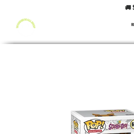
🚚 
R
FUNKO POP!
CARD GAME POKéMON
CARD GAME O