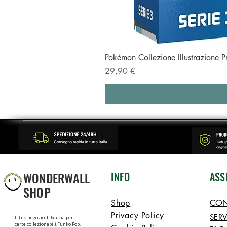
Pokémon Collezione Illustrazione 
Prezzo
29,90 €
WONDERWALL
INFO
ASS
SHOP
Shop
CON
Privacy Policy
SERV
Il tuo negozio di fiducia per
carte collezionabili,Funko Pop,