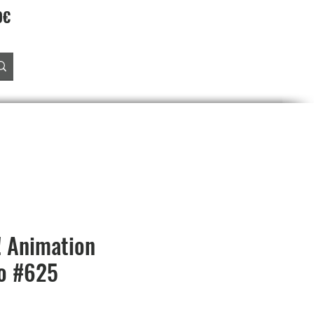
90€
Accedi
O
PREORDINI
SALDI
PROGRAMMA FEDELTA'
! Animation
o #625