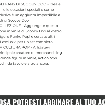
I FANS DI SCOOBY DOO - Ideale
i o le occasioni speciali e come
clusiva è un'aggiunta imperdibile a
coli di Scooby Doo
LLEZIONE - Aggiungete questo
one in vinile di Scooby Doo al vostro
igure Funko Pop! e cercate altri
d esclusivi per un set completo.
 CULTURA POP - Affidatevi
 principale creatore di merchandising
ende figure in vinile, action toys,
chi da tavolo e altro ancora.
OSA POTRESTI ABBINARE AL TUO A