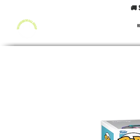
🚚 
R
FUNKO POP!
CARD GAME POKéMON
CARD GAME O