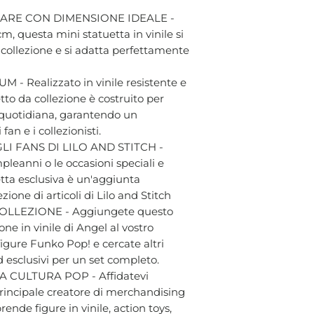
ARE CON DIMENSIONE IDEALE -
cm, questa mini statuetta in vinile si
a collezione e si adatta perfettamente
- Realizzato in vinile resistente e
tto da collezione è costruito per
a quotidiana, garantendo un
an e i collezionisti.
I FANS DI LILO AND STITCH -
pleanni o le occasioni speciali e
tta esclusiva è un'aggiunta
zione di articoli di Lilo and Stitch
LLEZIONE - Aggiungete questo
ne in vinile di Angel al vostro
igure Funko Pop! e cercate altri
d esclusivi per un set completo.
 CULTURA POP - Affidatevi
 principale creatore di merchandising
ende figure in vinile, action toys,