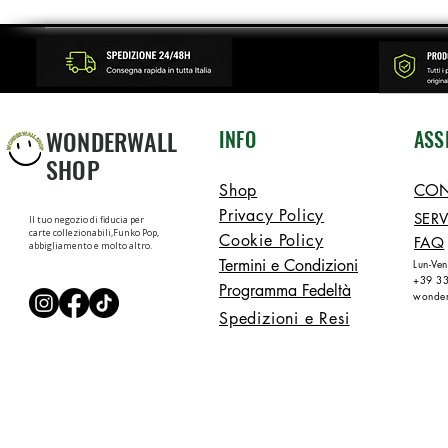
WONDERWALL
INFO
ASS
SHOP
Shop
CON
Privacy Policy
SERV
Il tuo negozio di fiducia per
carte collezionabili,Funko Pop,
Cookie Policy
FAQ
abbigliamento e molto altro.
Termini e Condizioni
Lun-Ve
+39 3
Programma Fedeltà
wonder
Spedizioni e Resi