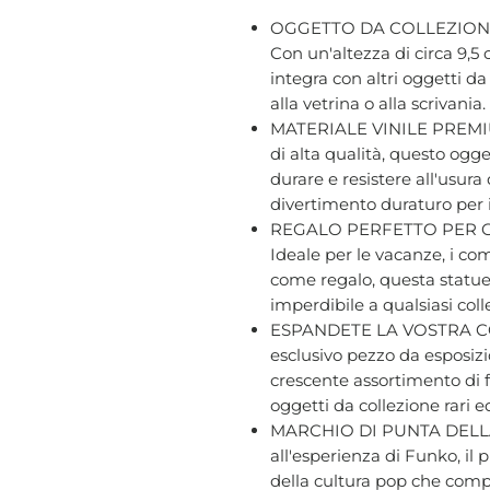
OGGETTO DA COLLEZION
Con un'altezza di circa 9,5 
integra con altri oggetti d
alla vetrina o alla scrivania.
MATERIALE VINILE PREMIUM 
di alta qualità, questo ogge
durare e resistere all'usur
divertimento duraturo per i f
REGALO PERFETTO PER GL
Ideale per le vacanze, i com
come regalo, questa statue
imperdibile a qualsiasi colle
ESPANDETE LA VOSTRA CO
esclusivo pezzo da esposizio
crescente assortimento di f
oggetti da collezione rari e
MARCHIO DI PUNTA DELLA
all'esperienza di Funko, il
della cultura pop che compr