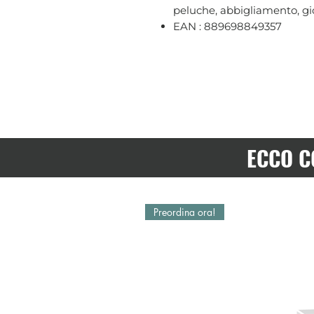
peluche, abbigliamento, gio
EAN : 889698849357
ECCO C
Preordina ora!