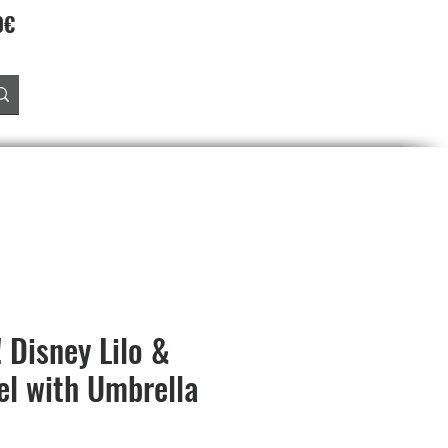
90€
Accedi
O
PREORDINI
SALDI
PROGRAMMA FEDELTA'
 Disney Lilo &
el with Umbrella