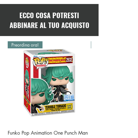
ECCO COSA POTRESTI
ABBINARE AL TUO ACQUISTO
Preordina ora!
Preordina ora!
Funko Pop Animation One Punch Man
Funko Pop One Punch