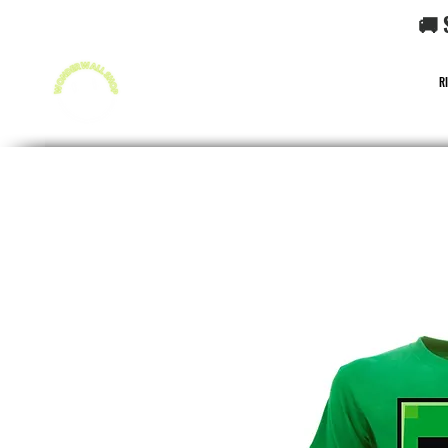
🚚 
R
FUNKO POP!
CARD GAME POKéMON
CARD GAME O