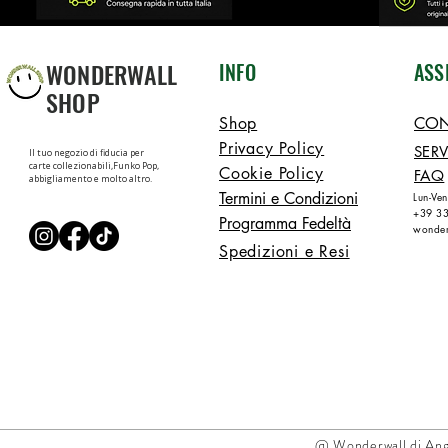
WONDERWALL
INFO
ASS
SHOP
Shop
CON
Privacy Policy
SERV
Il tuo negozio di fiducia per
carte collezionabili,Funko Pop,
Cookie Policy
FAQ
abbigliamento e molto altro.
Termini e Condizioni
Lun-Ve
+39 3
Programma Fedeltà
wonder
Spedizioni e Resi
@ Wonderwall di Ang