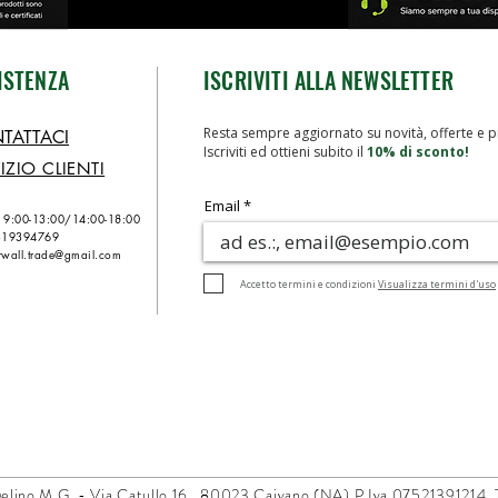
ISTENZA
ISCRIVITI ALLA NEWSLETTER
Resta sempre aggiornato su novità, offerte e p
TATTACI
Iscriviti ed ottieni subito il
10% di sconto!
IZIO CLIENTI
Email
n 9:00-13:00/
14:00-18:00
319394769
wall.trade@gmail.com
Accetto termini e condizioni
Visualizza termini d'uso
elino M.G. -
Via Catullo 16 ,
80023 Caivano (NA)
P.Iva 07521391214. Tut