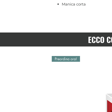
Manica corta
ECCO C
Preordina ora!