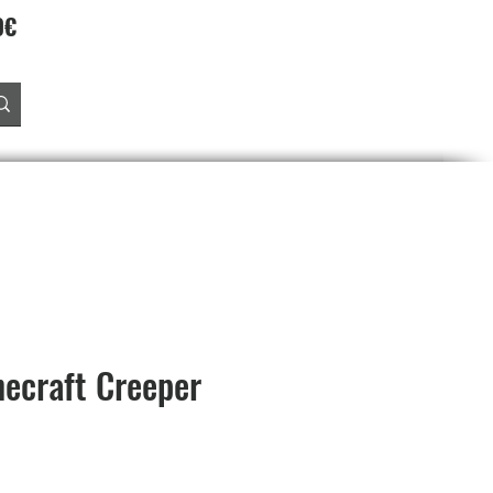
90€
Accedi
O
PREORDINI
SALDI
PROGRAMMA FEDELTA'
necraft Creeper