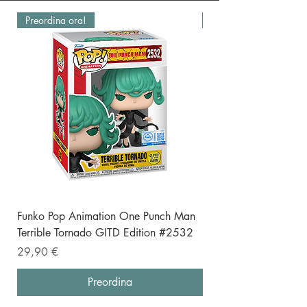
Preordina ora!
Preordina ora!
Funko Pop Animation One Punch Man
Funko Pop One Punch
Terrible Tornado GITD Edition #2532
(Punching) Special E
Prezzo
Prezzo
29,90 €
19,90 €
Preordina