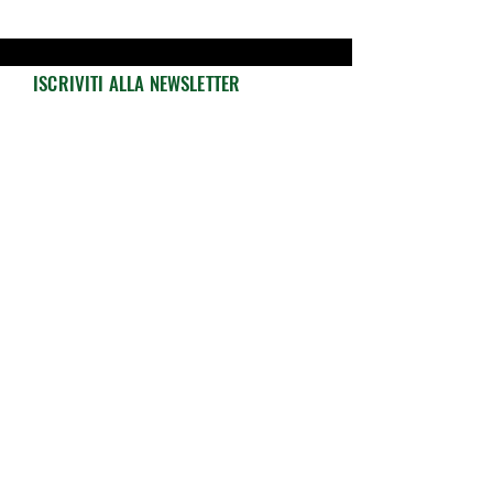
ISCRIVITI ALLA NEWSLETTER
Resta sempre aggiornato su novità, offerte
e promozioni exclusive!
Iscriviti ed ottieni subito il
10% di sconto!
Email
Accetto termini e condizioni
Visualizza
termini d'uso
Invia
INFO
ASSISTENZA
Shop
CONTATTACI