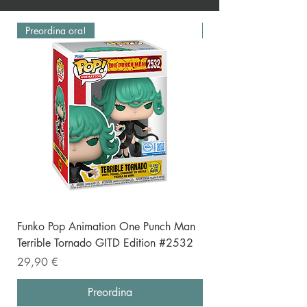
Preordina ora!
Preordina ora!
Funko Pop Animation One Punch Man
Funko Pop One Punch
Terrible Tornado GITD Edition #2532
(Punching) Special E
Prezzo
Prezzo
29,90 €
19,90 €
Preordina