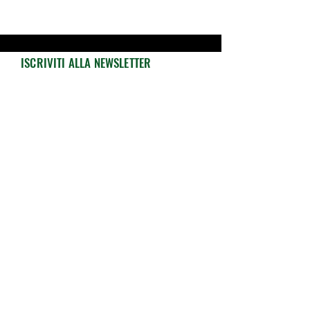
ISCRIVITI ALLA NEWSLETTER
Resta sempre aggiornato su novità, offerte
e promozioni exclusive!
Iscriviti ed ottieni subito il
10% di sconto!
Email
Accetto termini e condizioni
Visualizza
termini d'uso
Invia
INFO
ASSISTENZA