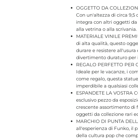
OGGETTO DA COLLEZION
Con un'altezza di circa 9,5 
integra con altri oggetti d
alla vetrina o alla scrivania.
MATERIALE VINILE PREMIUM 
di alta qualità, questo ogge
durare e resistere all'usur
divertimento duraturo per i f
REGALO PERFETTO PER G
Ideale per le vacanze, i com
come regalo, questa statue
imperdibile a qualsiasi coll
ESPANDETE LA VOSTRA CO
esclusivo pezzo da esposizio
crescente assortimento di f
oggetti da collezione rari e
MARCHIO DI PUNTA DELLA
all'esperienza di Funko, il
della cultura pop che compr