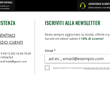
ISTENZA
ISCRIVITI ALLA NEWSLETTER
Resta sempre aggiornato su novità, offerte e p
TATTACI
Iscriviti ed ottieni subito il
10% di sconto!
IZIO CLIENTI
Email
n 9:00-13:00/
14:00-18:00
319394769
wall.trade@gmail.com
Accetto termini e condizioni
Visualizza termini d'uso