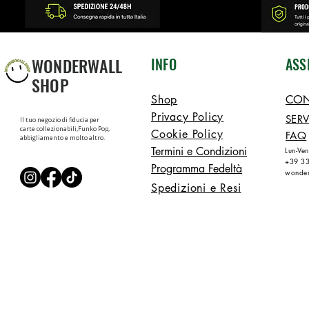
WONDERWALL
INFO
ASS
SHOP
Shop
CON
Privacy Policy
SERV
Il tuo negozio di fiducia per
carte collezionabili,Funko Pop,
Cookie Policy
FAQ
abbigliamento e molto altro.
Termini e Condizioni
Lun-Ve
+39 3
Programma Fedeltà
wonder
Spedizioni e Resi