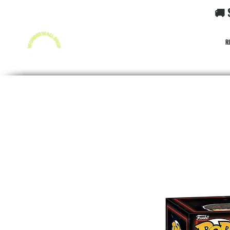
🚚 
R
FUNKO POP!
CARD GAME POKéMON
CARD GAME O