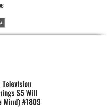
90€
Accedi
O
PREORDINI
SALDI
PROGRAMMA FEDELTA'
 Television
hings S5 Will
e Mind) #1809