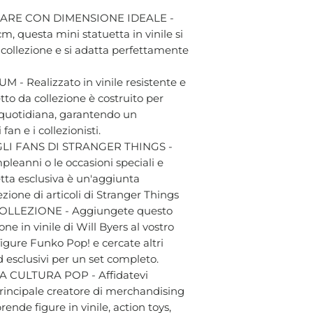
ARE CON DIMENSIONE IDEALE -
cm, questa mini statuetta in vinile si
a collezione e si adatta perfettamente
- Realizzato in vinile resistente e
tto da collezione è costruito per
a quotidiana, garantendo un
an e i collezionisti.
LI FANS DI STRANGER THINGS -
pleanni o le occasioni speciali e
tta esclusiva è un'aggiunta
ezione di articoli di Stranger Things
LLEZIONE - Aggiungete questo
ne in vinile di Will Byers al vostro
igure Funko Pop! e cercate altri
d esclusivi per un set completo.
 CULTURA POP - Affidatevi
 principale creatore di merchandising
ende figure in vinile, action toys,