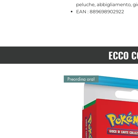
peluche, abbigliamento, gio
EAN : 889698902922
ECCO C
Preordina ora!