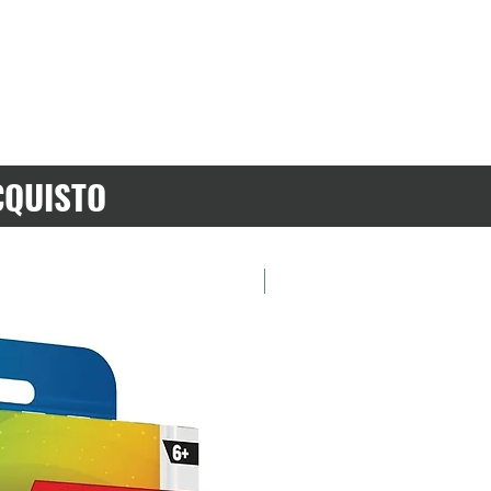
CQUISTO
Preordina ora!