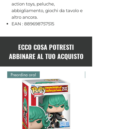
action toys, peluche,
abbigliamento, giochi da tavolo e
altro ancora.
EAN : 889698757515
ECCO COSA POTRESTI
ABBINARE AL TUO ACQUISTO
Preordina ora!
Preordina ora!