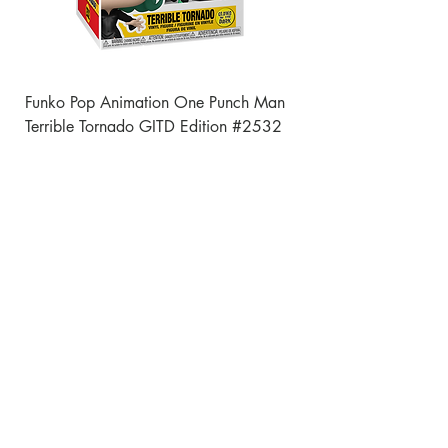
Funko Pop Animation One Punch Man
Funko Pop One Punch
Terrible Tornado GITD Edition #2532
(Punching) Special E
Prezzo
Prezzo
29,90 €
19,90 €
Preordina
ISCRIVITI ALLA NEWSLETTER
Resta sempre aggiornato su novità, offerte
e promozioni exclusive!
Iscriviti ed ottieni subito il
10% di sconto!
Email