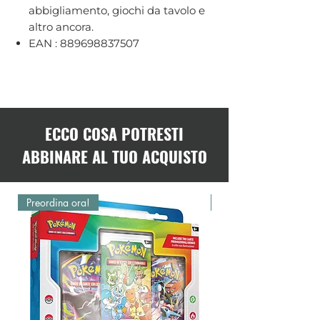
abbigliamento, giochi da tavolo e
altro ancora.
EAN : 889698837507
ECCO COSA POTRESTI
ABBINARE AL TUO ACQUISTO
Preordina ora!
Preordina ora!