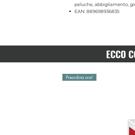
peluche, abbigliamento, gio
EAN: 889698936835
ECCO C
Preordina ora!