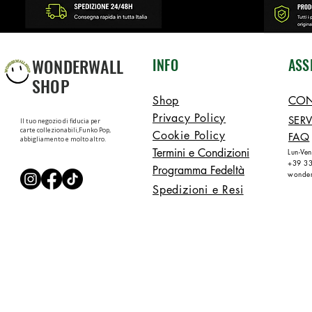
WONDERWALL
INFO
ASS
SHOP
Shop
CON
Privacy Policy
SERV
Il tuo negozio di fiducia per
carte collezionabili,Funko Pop,
Cookie Policy
FAQ
abbigliamento e molto altro.
Termini e Condizioni
Lun-Ve
+39 3
Programma Fedeltà
wonder
Spedizioni e Resi