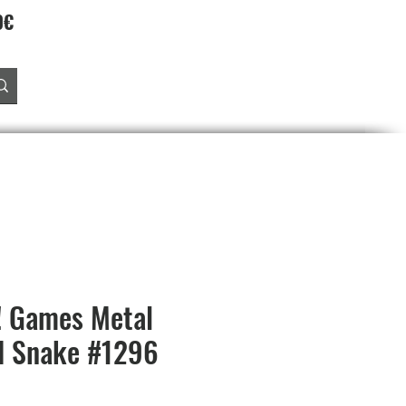
90€
Accedi
O
PREORDINI
SALDI
PROGRAMMA FEDELTA'
! Games Metal
id Snake #1296