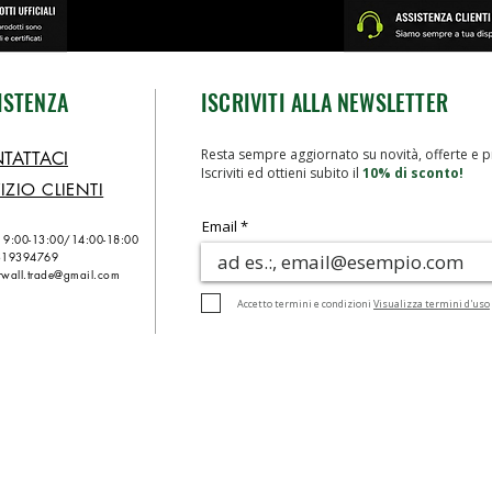
ISTENZA
ISCRIVITI ALLA NEWSLETTER
Resta sempre aggiornato su novità, offerte e p
TATTACI
Iscriviti ed ottieni subito il
10% di sconto!
IZIO CLIENTI
Email
n 9:00-13:00/
14:00-18:00
319394769
wall.trade@gmail.com
Accetto termini e condizioni
Visualizza termini d'uso