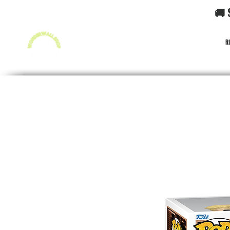
🚚 
R
FUNKO POP!
CARD GAME POKéMON
CARD GAME O