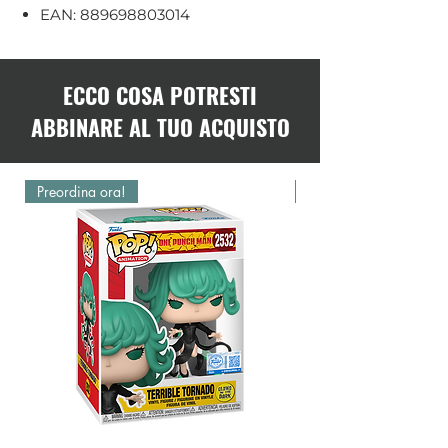
EAN: 889698803014
ECCO COSA POTRESTI
ABBINARE AL TUO ACQUISTO
Preordina ora!
Preordina ora!