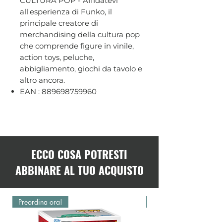
CULTURA POP - Affidatevi
all'esperienza di Funko, il
principale creatore di
merchandising della cultura pop
che comprende figure in vinile,
action toys, peluche,
abbigliamento, giochi da tavolo e
altro ancora.
EAN : 889698759960
ECCO COSA POTRESTI
ABBINARE AL TUO ACQUISTO
Preordina ora!
Preordina ora!