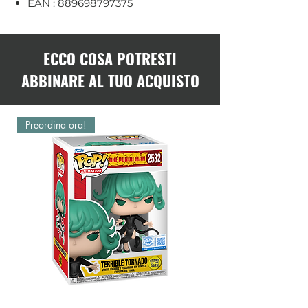
EAN : 889698797375
ECCO COSA POTRESTI
ABBINARE AL TUO ACQUISTO
Preordina ora!
Preordina ora!