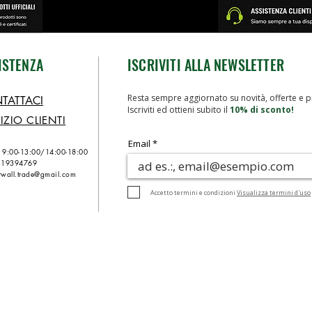
ISTENZA
ISCRIVITI ALLA NEWSLETTER
Resta sempre aggiornato su novità, offerte e p
TATTACI
Iscriviti ed ottieni subito il
10% di sconto!
IZIO CLIENTI
Email
n 9:00-13:00/
14:00-18:00
319394769
wall.trade@gmail.com
Accetto termini e condizioni
Visualizza termini d'uso