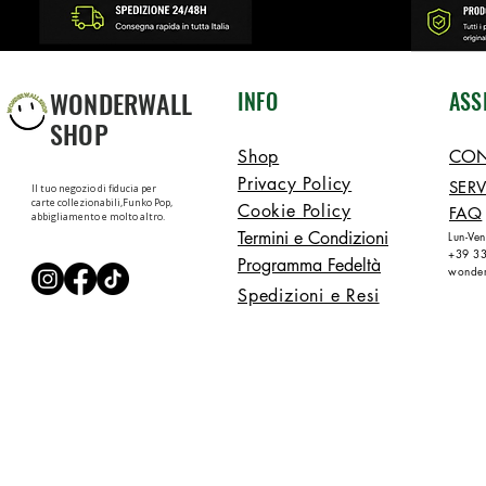
WONDERWALL
INFO
ASS
SHOP
Shop
CON
Privacy Policy
SERV
Il tuo negozio di fiducia per
carte collezionabili,Funko Pop,
Cookie Policy
FAQ
abbigliamento e molto altro.
Termini e Condizioni
Lun-Ve
+39 3
Programma Fedeltà
wonder
Spedizioni e Resi