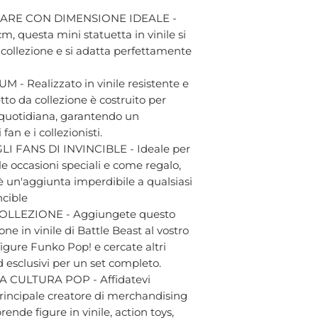
ARE CON DIMENSIONE IDEALE -
cm, questa mini statuetta in vinile si
a collezione e si adatta perfettamente
- Realizzato in vinile resistente e
tto da collezione è costruito per
a quotidiana, garantendo un
an e i collezionisti.
 FANS DI INVINCIBLE - Ideale per
le occasioni speciali e come regalo,
è un'aggiunta imperdibile a qualsiasi
ncible
LLEZIONE - Aggiungete questo
ne in vinile di Battle Beast al vostro
igure Funko Pop! e cercate altri
d esclusivi per un set completo.
 CULTURA POP - Affidatevi
 principale creatore di merchandising
ende figure in vinile, action toys,