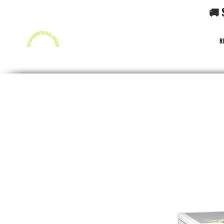
🚚 
R
FUNKO POP!
CARD GAME POKéMON
CARD GAME O