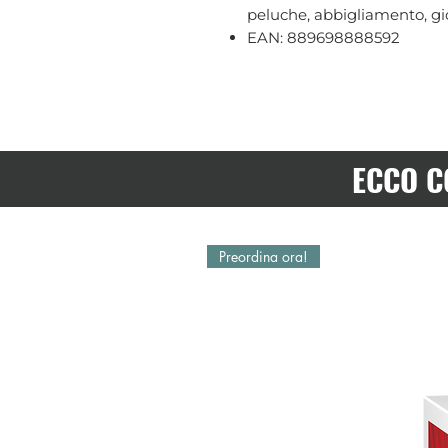
peluche, abbigliamento, gio
EAN: 889698888592
ECCO C
Preordina ora!