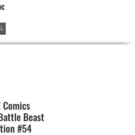
90€
Accedi
O
PREORDINI
SALDI
PROGRAMMA FEDELTA'
! Comics
 Battle Beast
ition #54