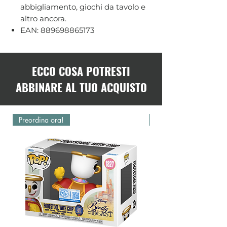
abbigliamento, giochi da tavolo e
altro ancora.
EAN: 889698865173
ECCO COSA POTRESTI
ABBINARE AL TUO ACQUISTO
Preordina ora!
Preordina ora!