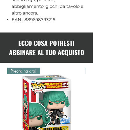
abbigliamento, giochi da tavolo e
altro ancora.
EAN : 889698793216
ECCO COSA POTRESTI
ABBINARE AL TUO ACQUISTO
Preordina ora!
Preordina ora!