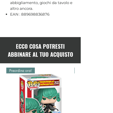
abbigliamento, giochi da tavolo e
altro ancora.
EAN : 889698836876
ECCO COSA POTRESTI
ABBINARE AL TUO ACQUISTO
Preordina ora!
Preordina ora!