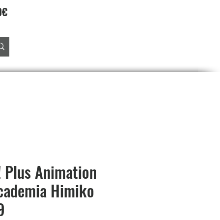
90€
Accedi
O
PREORDINI
SALDI
PROGRAMMA FEDELTA'
 Plus Animation
cademia Himiko
9