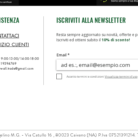
ISTENZA
ISCRIVITI ALLA NEWSLETTER
Resta sempre aggiornato su novità, offerte e p
TATTACI
Iscriviti ed ottieni subito il
10% di sconto!
IZIO CLIENTI
Email
n 9:00-13:00/
14:00-18:00
319394769
wall.trade@gmail.com
Accetto termini e condizioni
Visualizza termini d'uso
elino M.G. -
Via Catullo 16 ,
80023 Caivano (NA)
P.Iva 07521391214. Tut