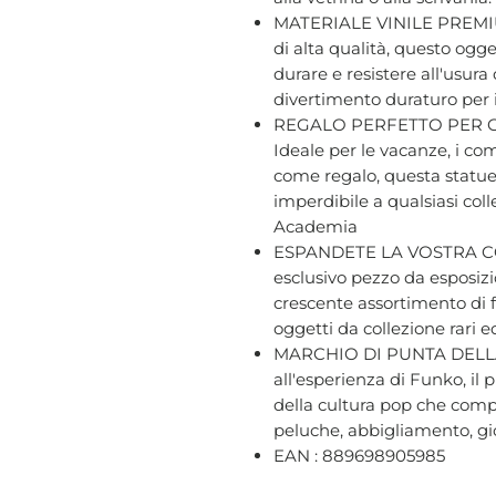
MATERIALE VINILE PREMIUM 
di alta qualità, questo ogge
durare e resistere all'usur
divertimento duraturo per i f
REGALO PERFETTO PER G
Ideale per le vacanze, i com
come regalo, questa statue
imperdibile a qualsiasi coll
Academia
ESPANDETE LA VOSTRA CO
esclusivo pezzo da esposizio
crescente assortimento di f
oggetti da collezione rari e
MARCHIO DI PUNTA DELLA
all'esperienza di Funko, il
della cultura pop che compr
peluche, abbigliamento, gio
EAN : 889698905985