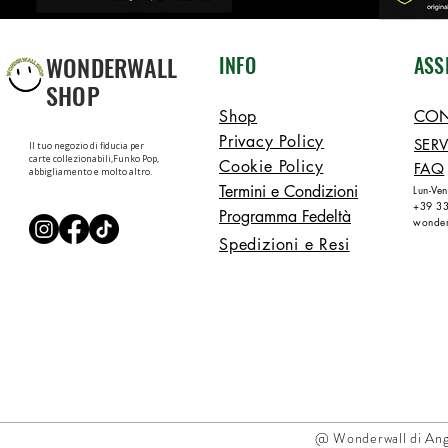
WONDERWALL
INFO
ASS
SHOP
Shop
CON
Privacy Policy
SERV
Il tuo negozio di fiducia per
carte collezionabili,Funko Pop,
Cookie Policy
FAQ
abbigliamento e molto altro.
Termini e Condizioni
Lun-Ve
+39 3
Programma Fedeltà
wonder
Spedizioni e Resi
@ Wonderwall di Ang