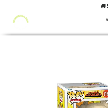
🚚 
R
FUNKO POP!
CARD GAME POKéMON
CARD GAME O