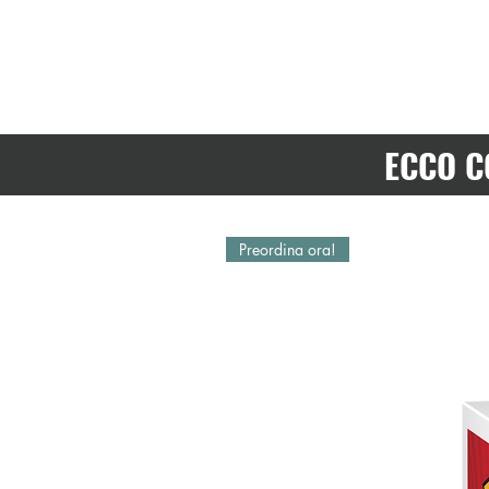
ECCO C
Preordina ora!