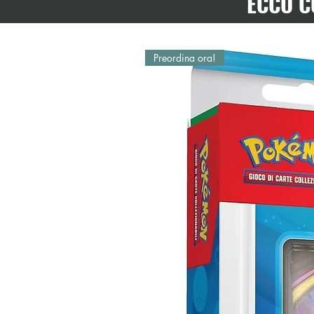
ECCO C
Preordina ora!