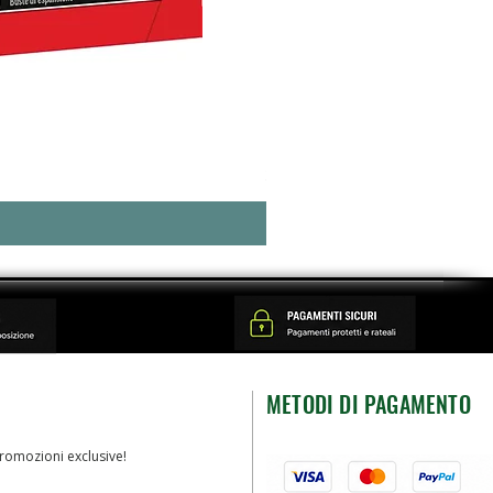
Funko Pop Disney Beauty and 
Prezzo
29,90 €
METODI DI PAGAMENTO
romozioni exclusive!