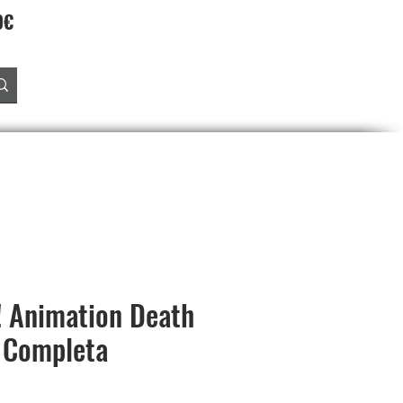
90€
Accedi
O
PREORDINI
SALDI
PROGRAMMA FEDELTA'
! Animation Death
 Completa