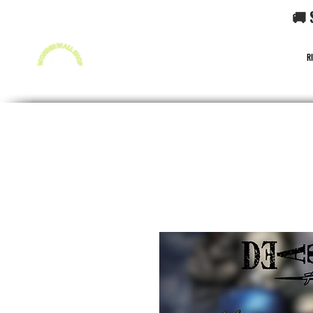
🚚 
R
FUNKO POP!
CARD GAME POKéMON
CARD GAME O