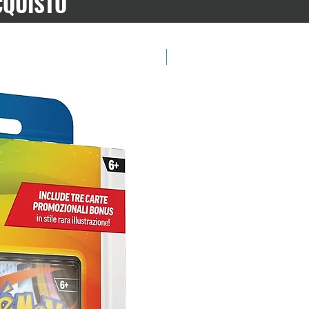
CQUISTO
Preordina ora!