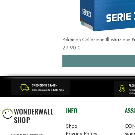
Pokémon Collezione Illustrazione 
Prezzo
29,90 €
WONDERWALL
INFO
ASS
SHOP
Shop
CON
Privacy Policy
SERV
Il tuo negozio di fiducia per