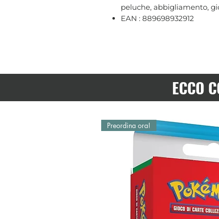
peluche, abbigliamento, gio
EAN : 889698932912
ECCO C
Preordina ora!