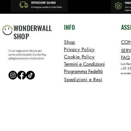
WONDERWALL
INFO
ASS
SHOP
Shop
CON
Privacy Policy
SERV
Il tuo negozio di fiducia per
carte collezionabili,Funko Pop,
Cookie Policy
FAQ
abbigliamento e molto altro.
Termini e Condizioni
Lun-Ve
+39 3
Programma Fedeltà
wonder
Spedizioni e Resi