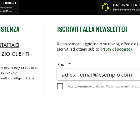
ISTENZA
ISCRIVITI ALLA NEWSLETTER
Resta sempre aggiornato su novità, offerte e p
TATTACI
Iscriviti ed ottieni subito il
10% di sconto!
IZIO CLIENTI
Email
n 9:00-13:00/
14:00-18:00
319394769
wall.trade@gmail.com
Accetto termini e condizioni
Visualizza termini d'uso