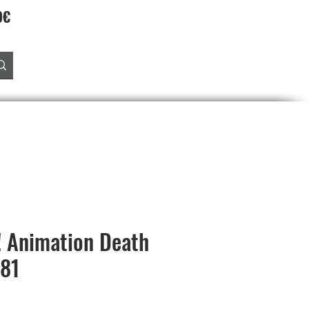
90€
Accedi
O
PREORDINI
SALDI
PROGRAMMA FEDELTA'
! Animation Death
381