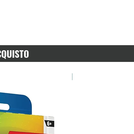
CQUISTO
Preordina ora!