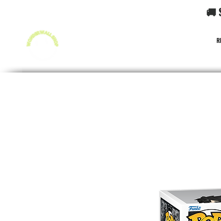
🚚 
R
FUNKO POP!
CARD GAME POKéMON
CARD GAME O