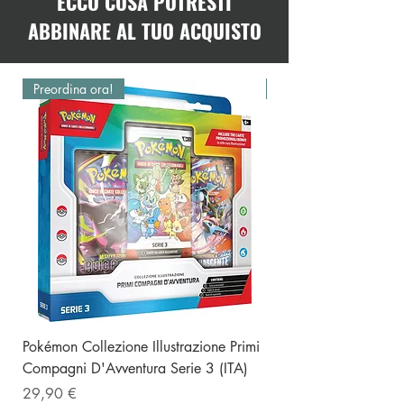
ECCO COSA POTRESTI
ABBINARE AL TUO ACQUISTO
Preordina ora!
Preordina ora!
Pokémon Collezione Illustrazione Primi
Funko Pop Disney Beau
Compagni D'Avventura Serie 3 (ITA)
Footstool with Chip 
Prezzo
Prezzo
29,90 €
29,90 €