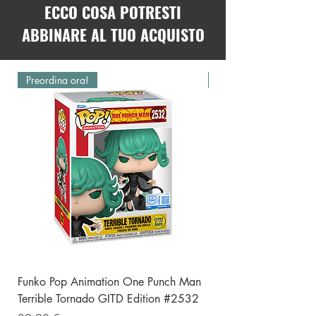
ECCO COSA POTRESTI
ABBINARE AL TUO ACQUISTO
Preordina ora!
Preordina ora!
Funko Pop Animation One Punch Man
Funko Pop One Punch
Terrible Tornado GITD Edition #2532
(Punching) Special E