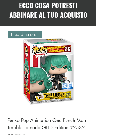
ECCO COSA POTRESTI
ABBINARE AL TUO ACQUISTO
Preordina ora!
Preordina ora!
Funko Pop Animation One Punch Man
Funko Pop One Punch
Terrible Tornado GITD Edition #2532
(Punching) Special E