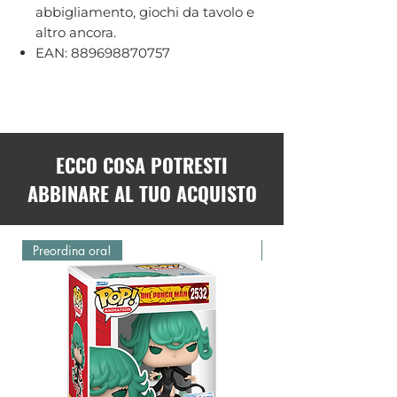
abbigliamento, giochi da tavolo e
altro ancora.
EAN: 889698870757
ECCO COSA POTRESTI
ABBINARE AL TUO ACQUISTO
Preordina ora!
Preordina ora!