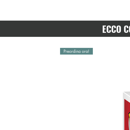
ECCO C
Preordina ora!