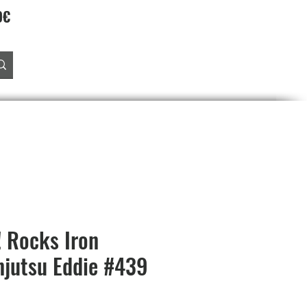
90€
Accedi
O
PREORDINI
SALDI
PROGRAMMA FEDELTA'
 Rocks Iron
njutsu Eddie #439