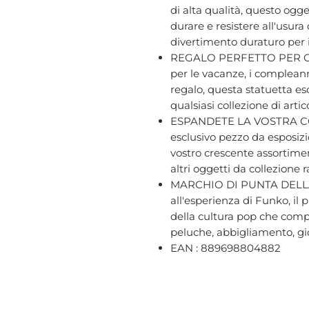
di alta qualità, questo ogge
durare e resistere all'usur
divertimento duraturo per i f
REGALO PERFETTO PER GL
per le vacanze, i compleann
regalo, questa statuetta es
qualsiasi collezione di arti
ESPANDETE LA VOSTRA CO
esclusivo pezzo da esposizi
vostro crescente assortime
altri oggetti da collezione 
MARCHIO DI PUNTA DELLA
all'esperienza di Funko, il
della cultura pop che compr
peluche, abbigliamento, gio
EAN : 889698804882