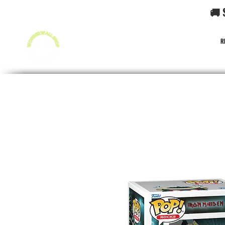
🚚 
R
FUNKO POP!
CARD GAME POKéMON
CARD GAME O