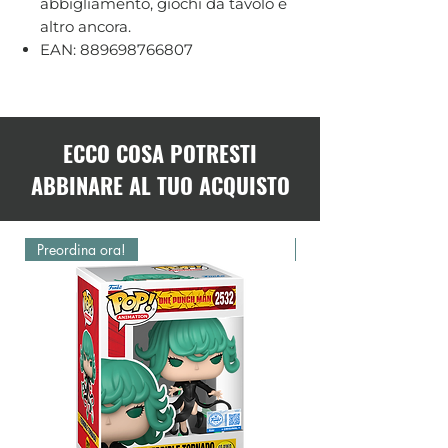
abbigliamento, giochi da tavolo e
altro ancora.
EAN: 889698766807
ECCO COSA POTRESTI
ABBINARE AL TUO ACQUISTO
Preordina ora!
Preordina ora!