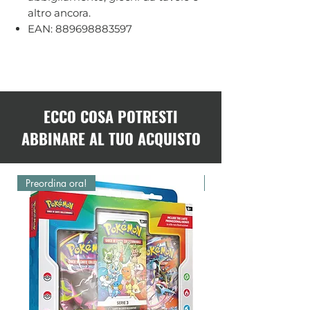
altro ancora.
EAN: 889698883597
ECCO COSA POTRESTI
ABBINARE AL TUO ACQUISTO
Preordina ora!
Preordina ora!