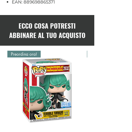
EAN: 889698865371
ECCO COSA POTRESTI
ABBINARE AL TUO ACQUISTO
Preordina ora!
Preordina ora!