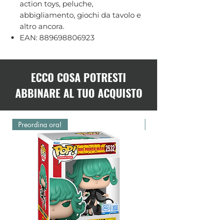
action toys, peluche,
abbigliamento, giochi da tavolo e
altro ancora.
EAN: 889698806923
ECCO COSA POTRESTI
ABBINARE AL TUO ACQUISTO
Preordina ora!
Preordina ora!