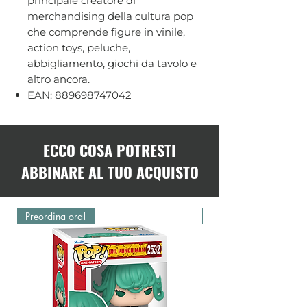
principale creatore di
merchandising della cultura pop
che comprende figure in vinile,
action toys, peluche,
abbigliamento, giochi da tavolo e
altro ancora.
EAN: 889698747042
ECCO COSA POTRESTI
ABBINARE AL TUO ACQUISTO
Preordina ora!
Preordina ora!