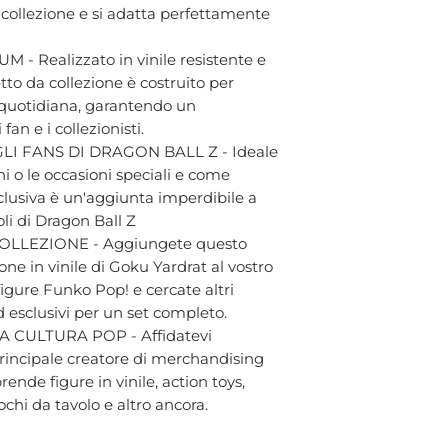
a collezione e si adatta perfettamente
- Realizzato in vinile resistente e
tto da collezione è costruito per
a quotidiana, garantendo un
an e i collezionisti.
I FANS DI DRAGON BALL Z - Ideale
i o le occasioni speciali e come
clusiva è un'aggiunta imperdibile a
oli di Dragon Ball Z
LLEZIONE - Aggiungete questo
one in vinile di Goku Yardrat al vostro
igure Funko Pop! e cercate altri
d esclusivi per un set completo.
 CULTURA POP - Affidatevi
 principale creatore di merchandising
ende figure in vinile, action toys,
chi da tavolo e altro ancora.