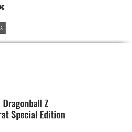
90€
Accedi
O
PREORDINI
SALDI
PROGRAMMA FEDELTA'
 Dragonball Z
at Special Edition