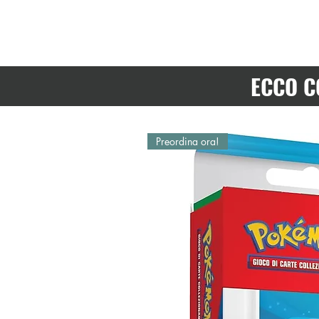
ECCO C
Preordina ora!