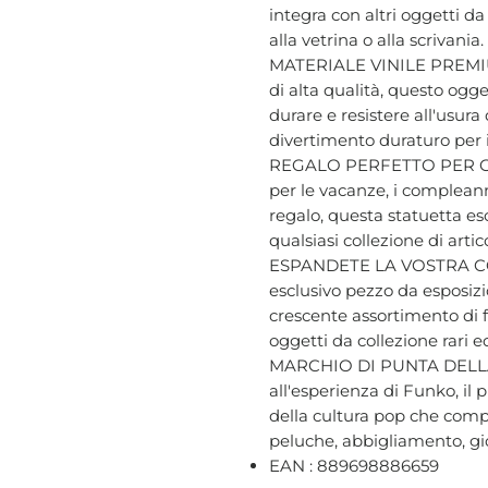
integra con altri oggetti d
alla vetrina o alla scrivania.
MATERIALE VINILE PREMIUM 
di alta qualità, questo ogge
durare e resistere all'usur
divertimento duraturo per i f
REGALO PERFETTO PER GL
per le vacanze, i compleann
regalo, questa statuetta es
qualsiasi collezione di artic
ESPANDETE LA VOSTRA CO
esclusivo pezzo da esposizi
crescente assortimento di f
oggetti da collezione rari e
MARCHIO DI PUNTA DELLA
all'esperienza di Funko, il
della cultura pop che compr
peluche, abbigliamento, gio
EAN : 889698886659