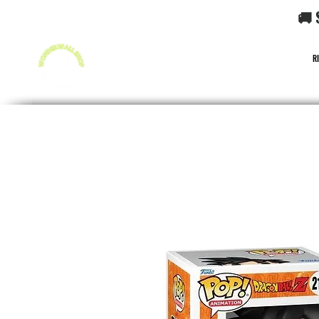
🚚 
R
FUNKO POP!
CARD GAME POKéMON
CARD GAME O