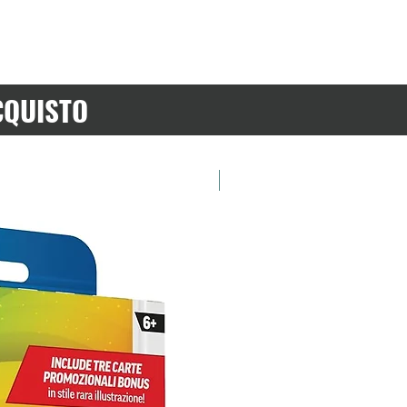
CQUISTO
Preordina ora!