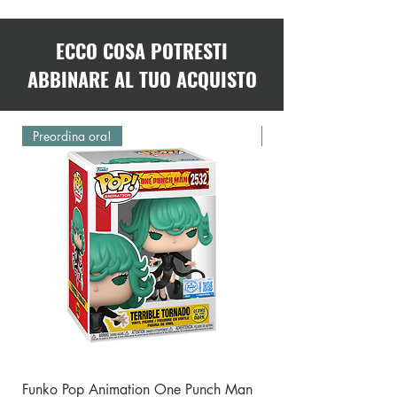
ECCO COSA POTRESTI
ABBINARE AL TUO ACQUISTO
Preordina ora!
Preordina ora!
Funko Pop Animation One Punch Man
Funko Pop One Punch