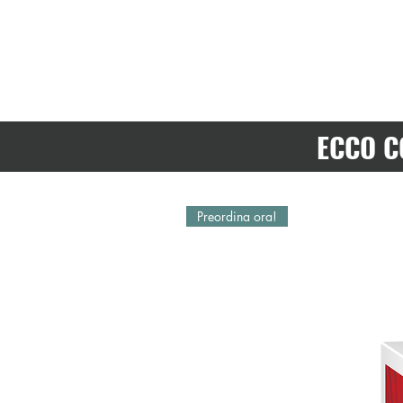
ECCO C
Preordina ora!