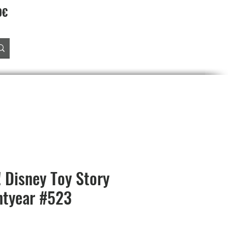
90€
Accedi
O
PREORDINI
SALDI
PROGRAMMA FEDELTA'
 Disney Toy Story
htyear #523