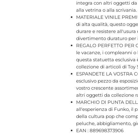
integra con altri oggetti d
alla vetrina o alla scrivania.
MATERIALE VINILE PREMIUM 
di alta qualità, questo ogge
durare e resistere all'usur
divertimento duraturo per i f
REGALO PERFETTO PER GLI
le vacanze, i compleanni o 
questa statuetta esclusiva 
collezione di articoli di Toy
ESPANDETE LA VOSTRA CO
esclusivo pezzo da esposizi
vostro crescente assortime
altri oggetti da collezione 
MARCHIO DI PUNTA DELLA
all'esperienza di Funko, il
della cultura pop che compr
peluche, abbigliamento, gio
EAN : 889698373906