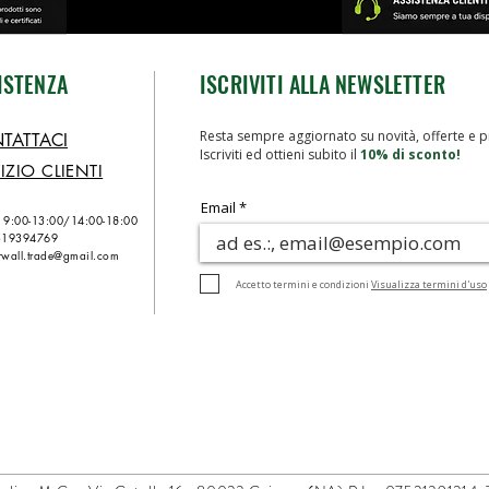
ISTENZA
ISCRIVITI ALLA NEWSLETTER
Resta sempre aggiornato su novità, offerte e p
TATTACI
Iscriviti ed ottieni subito il
10% di sconto!
IZIO CLIENTI
Email
n 9:00-13:00/
14:00-18:00
319394769
wall.trade@gmail.com
Accetto termini e condizioni
Visualizza termini d'uso