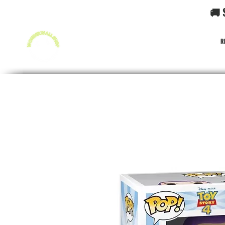
🚚 
R
FUNKO POP!
CARD GAME POKéMON
CARD GAME O