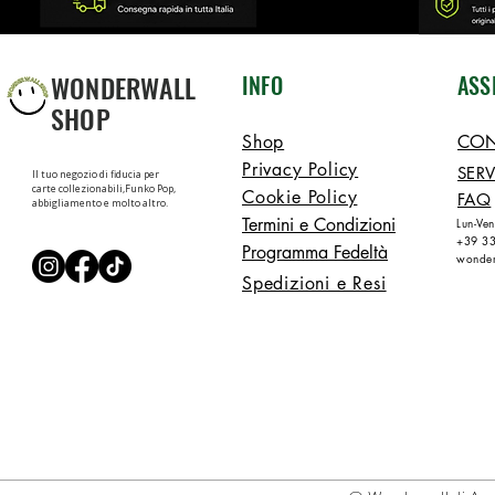
WONDERWALL
INFO
ASS
SHOP
Shop
CON
Privacy Policy
SERV
Il tuo negozio di fiducia per
carte collezionabili,Funko Pop,
Cookie Policy
FAQ
abbigliamento e molto altro.
Termini e Condizioni
Lun-Ve
+39 3
Programma Fedeltà
wonder
Spedizioni e Resi