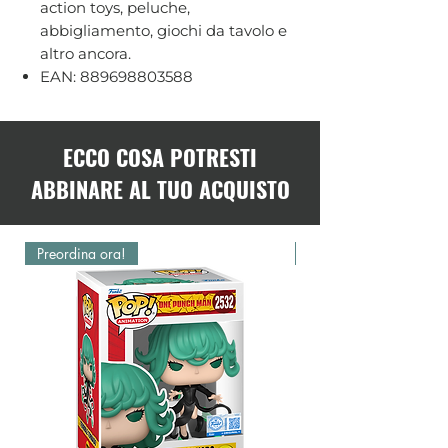
action toys, peluche,
abbigliamento, giochi da tavolo e
altro ancora.
EAN: 889698803588
ECCO COSA POTRESTI
ABBINARE AL TUO ACQUISTO
Preordina ora!
Preordina ora!