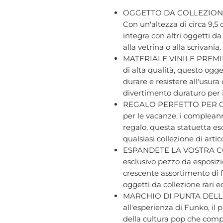
OGGETTO DA COLLEZION
Con un'altezza di circa 9,5 
integra con altri oggetti d
alla vetrina o alla scrivania.
MATERIALE VINILE PREMIUM 
di alta qualità, questo ogge
durare e resistere all'usur
divertimento duraturo per i f
REGALO PERFETTO PER GLI
per le vacanze, i compleann
regalo, questa statuetta es
qualsiasi collezione di artic
ESPANDETE LA VOSTRA CO
esclusivo pezzo da esposizio
crescente assortimento di f
oggetti da collezione rari e
MARCHIO DI PUNTA DELLA
all'esperienza di Funko, il
della cultura pop che compr