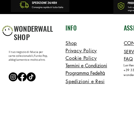
WONDERWALL
INFO
ASS
SHOP
Shop
CON
Privacy Policy
SERV
Il tuo negozio di fiducia per
carte collezionabili,Funko Pop,
Cookie Policy
FAQ
abbigliamento e molto altro.
Termini e Condizioni
Lun-Ve
+39 3
Programma Fedeltà
wonder
Spedizioni e Resi