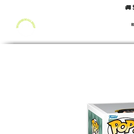
🚚 
R
FUNKO POP!
CARD GAME POKéMON
CARD GAME O