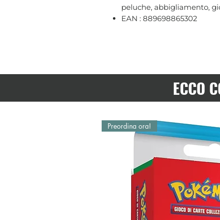
peluche, abbigliamento, gio
EAN : 889698865302
ECCO C
Preordina ora!