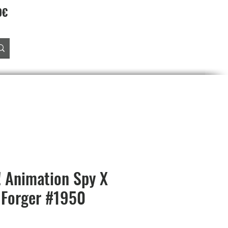
90€
Accedi
O
PREORDINI
SALDI
PROGRAMMA FEDELTA'
 Animation Spy X
 Forger #1950