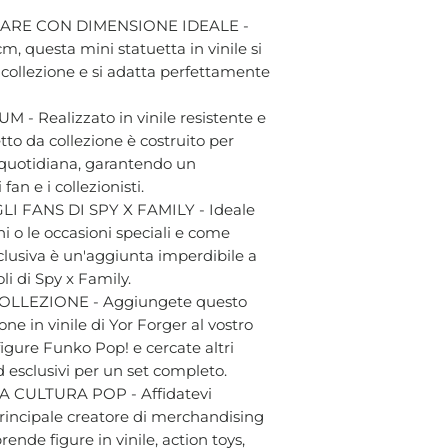
ARE CON DIMENSIONE IDEALE -
cm, questa mini statuetta in vinile si
a collezione e si adatta perfettamente
- Realizzato in vinile resistente e
tto da collezione è costruito per
a quotidiana, garantendo un
an e i collezionisti.
 FANS DI SPY X FAMILY - Ideale
i o le occasioni speciali e come
clusiva è un'aggiunta imperdibile a
oli di Spy x Family.
LLEZIONE - Aggiungete questo
ne in vinile di Yor Forger al vostro
igure Funko Pop! e cercate altri
d esclusivi per un set completo.
 CULTURA POP - Affidatevi
 principale creatore di merchandising
ende figure in vinile, action toys,