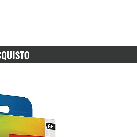
CQUISTO
Preordina ora!