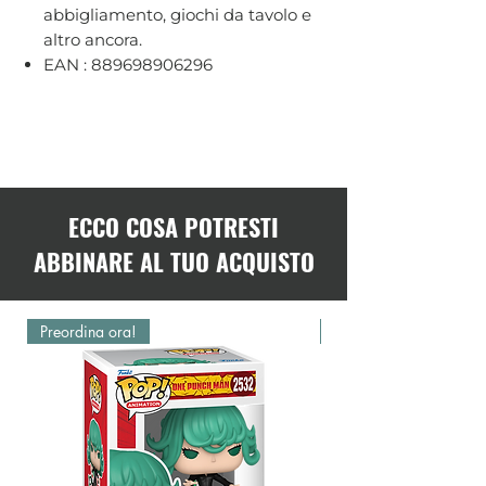
abbigliamento, giochi da tavolo e
altro ancora.
EAN : 889698906296
ECCO COSA POTRESTI
ABBINARE AL TUO ACQUISTO
Preordina ora!
Preordina ora!