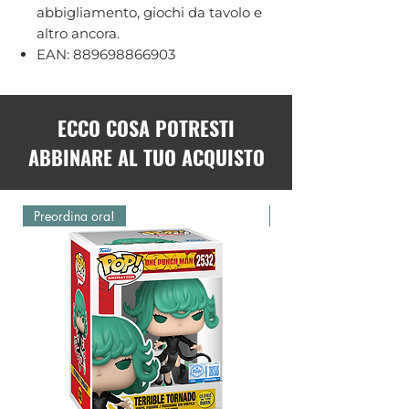
abbigliamento, giochi da tavolo e
altro ancora.
EAN: 889698866903
ECCO COSA POTRESTI
ABBINARE AL TUO ACQUISTO
Preordina ora!
Preordina ora!