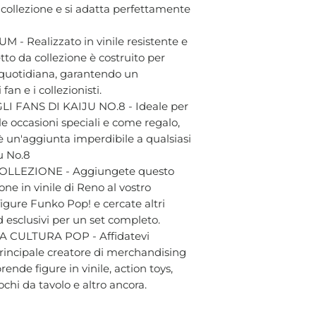
a collezione e si adatta perfettamente
- Realizzato in vinile resistente e
tto da collezione è costruito per
a quotidiana, garantendo un
an e i collezionisti.
 FANS DI KAIJU NO.8 - Ideale per
le occasioni speciali e come regalo,
è un'aggiunta imperdibile a qualsiasi
ju No.8
LLEZIONE - Aggiungete questo
ne in vinile di Reno al vostro
igure Funko Pop! e cercate altri
d esclusivi per un set completo.
 CULTURA POP - Affidatevi
 principale creatore di merchandising
ende figure in vinile, action toys,
chi da tavolo e altro ancora.