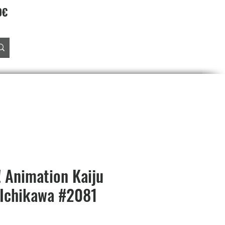
90€
Accedi
O
PREORDINI
SALDI
PROGRAMMA FEDELTA'
 Animation Kaiju
 Ichikawa #2081