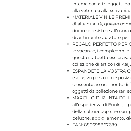
integra con altri oggetti d
alla vetrina o alla scrivania.
MATERIALE VINILE PREMIUM 
di alta qualità, questo ogge
durare e resistere all'usur
divertimento duraturo per i f
REGALO PERFETTO PER GLI
le vacanze, i compleanni o 
questa statuetta esclusiva 
collezione di articoli di Kai
ESPANDETE LA VOSTRA CO
esclusivo pezzo da esposizio
crescente assortimento di f
oggetti da collezione rari e
MARCHIO DI PUNTA DELLA
all'esperienza di Funko, il
della cultura pop che compr
peluche, abbigliamento, gio
EAN: 889698867689