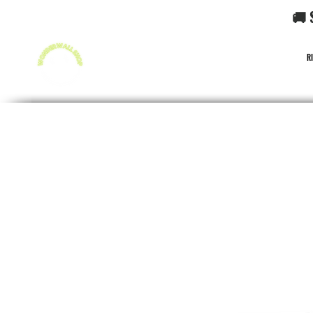
🚚 
R
FUNKO POP!
CARD GAME POKéMON
CARD GAME O