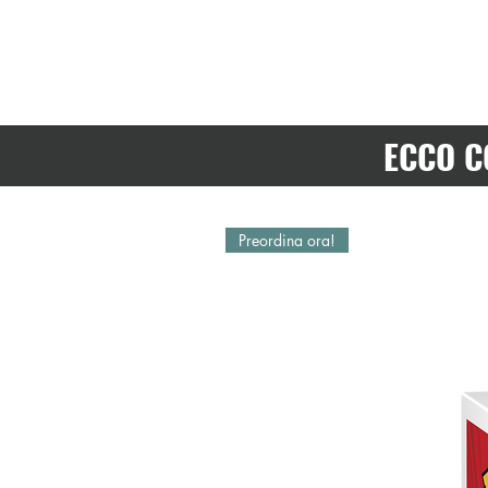
ECCO C
Preordina ora!