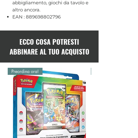
abbigliamento, giochi da tavolo e
altro ancora.
EAN : 889698802796
ECCO COSA POTRESTI
ABBINARE AL TUO ACQUISTO
Preordina ora!
Preordina ora!